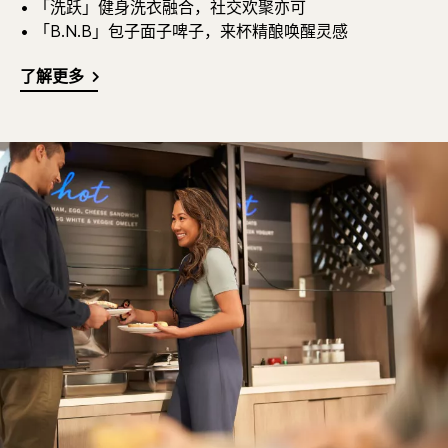
• 「洗跃」健身洗衣融合，社交欢聚亦可
• 「B.N.B」包子面子啤子，来杯精酿唤醒灵感
了解更多