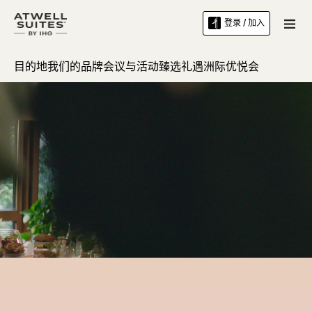
登录 / 加入
目的地
我们的品牌
会议与活动
臻选礼遇
洲际优悦会
Loaded
:
Unmute
38.71%